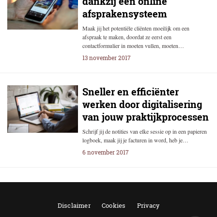
dankzij een online
afsprakensysteem
Maak jij het potentiële cliënten moeilijk om een
afspraak te maken, doordat ze eerst een
contactformulier in moeten vullen, moeten…
13 november 2017
Sneller en efficiënter
werken door digitalisering
van jouw praktijkprocessen
Schrijf jij de notities van elke sessie op in een papieren
logboek, maak jij je facturen in word, heb je…
6 november 2017
Disclaimer
Cookies
Privacy