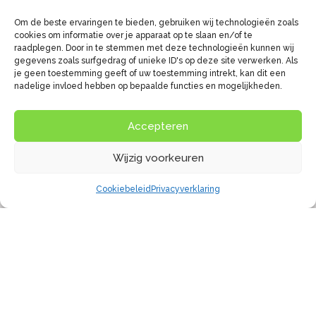
Bedrijfsgegevens:
Om de beste ervaringen te bieden, gebruiken wij technologieën zoals
cookies om informatie over je apparaat op te slaan en/of te
raadplegen. Door in te stemmen met deze technologieën kunnen wij
Websites voor Therapeuten
gegevens zoals surfgedrag of unieke ID's op deze site verwerken. Als
je geen toestemming geeft of uw toestemming intrekt, kan dit een
Zekeringstraat 7a
nadelige invloed hebben op bepaalde functies en mogelijkheden.
1014 BM
Amsterdam
Accepteren
+31 85 13 09 151
Wijzig voorkeuren
info@websitesvoortherapeuten.com
Cookiebeleid
Privacyverklaring
websitesvoortherapeuten.com
KvK-nummer: 55730302
Volg ons op Facebook: