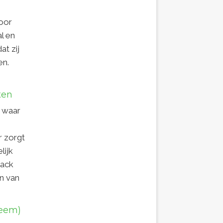
door
l en
t zij
en.
ten
 waar
r zorgt
lijk
back
en van
teem)