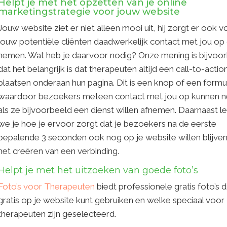
Helpt je met het opzetten van je online
marketingstrategie voor jouw website
Jouw website ziet er niet alleen mooi uit, hij zorgt er ook v
jouw potentiële cliënten daadwerkelijk contact met jou op
nemen. Wat heb je daarvoor nodig? Onze mening is bijvoo
dat het belangrijk is dat therapeuten altijd een call-to-actio
plaatsen onderaan hun pagina. Dit is een knop of een formu
waardoor bezoekers meteen contact met jou op kunnen 
als ze bijvoorbeeld een dienst willen afnemen. Daarnaast l
we je hoe je ervoor zorgt dat je bezoekers na de eerste
bepalende 3 seconden ook nog op je website willen blijven
het creëren van een verbinding.
Helpt je met het uitzoeken van goede foto’s
Foto’s voor Therapeuten
biedt professionele gratis foto’s d
gratis op je website kunt gebruiken en welke speciaal voor
therapeuten zijn geselecteerd.