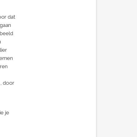
oor dat
 gaan
rbeeld
n
lier
nemen
eren
, door
ie je