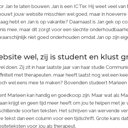
or Jan te laten bouwen. Jan is een ICT’er. Hij weet veel van
bouwt jouw website misschien wel goed, maar in hoeverre ka
vraag hebt en Jan is op vakantie? Daarnaast is Jan gek op 
ks mis mee, maar dit zorgt voor een slechte onderhoudbaarhei
waarschijnlijk niet goed onderhouden omdat Jan op zijn eig
site wel, zij is student en klust gr
l doen. Zij zit in haar laatste jaar van haar studie Commu
 affiniteit met therapeuten, maar heeft laatst nog wel een 
toch wel eens mee te maken? Bovendien studeert Marleen 
nt Marleen kan handig en goedkoop zijn. Maar wat als Mar
baan krijgt en geen tijd meer heeft om jou te helpen met j
rschillende soorten teksten. Het schrijven van wervende 
re tekst dan een column voor een tijdschrift. Grote kans d
ebsiteteksten voor jou als therapeut.