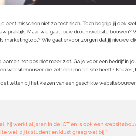
e bent misschien niet zo technisch. Toch begrijp jij ook w
uw praktijk. Maar wie gaat jouw droomwebsite bouwen? Wie 
ls marketingtool? Wie gaat ervoor zorgen dat jij nieuwe cli
e bomen het bos niet meer ziet. Ga je voor een bedrijf in 
 een websitebouwer die zelf een mooie site heeft? Keuzes,
 op moet letten bij het kiezen van een geschikte websitebouw
l, hij werkt al jaren in de ICT en is ook een websitebou
e wel, zij is student en klust graag wat bij!”