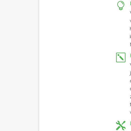

k
