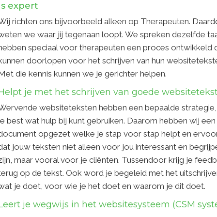
Is expert
Wij richten ons bijvoorbeeld alleen op Therapeuten. Daar
weten we waar jij tegenaan loopt. We spreken dezelfde taa
hebben speciaal voor therapeuten een proces ontwikkeld da
kunnen doorlopen voor het schrijven van hun websitetekst
Met die kennis kunnen we je gerichter helpen.
Helpt je met het schrijven van goede websiteteks
Wervende websiteteksten hebben een bepaalde strategie,
je best wat hulp bij kunt gebruiken. Daarom hebben wij een
document opgezet welke je stap voor stap helpt en ervoo
dat jouw teksten niet alleen voor jou interessant en begrijpe
zijn, maar vooral voor je cliënten. Tussendoor krijg je feed
terug op de tekst. Ook word je begeleid met het uitschrijv
wat je doet, voor wie je het doet en waarom je dit doet.
Leert je wegwijs in het websitesysteem (CSM sys