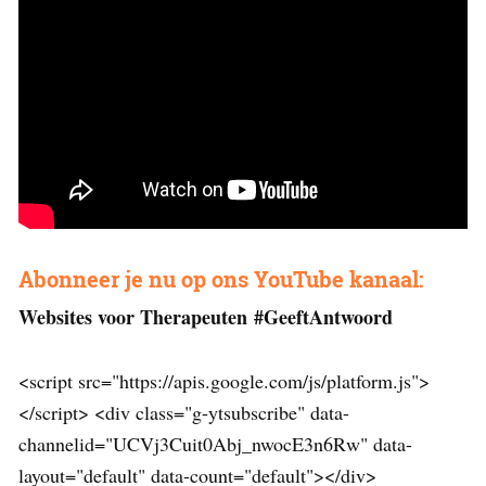
Abonneer je nu op ons YouTube kanaal:
Websites voor Therapeuten #GeeftAntwoord
<script src="https://apis.google.com/js/platform.js">
</script> <div class="g-ytsubscribe" data-
channelid="UCVj3Cuit0Abj_nwocE3n6Rw" data-
layout="default" data-count="default"></div>