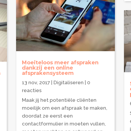
Moeiteloos meer afspraken
dankzij een online
n
afsprakensysteem
13 nov, 2017
|
Digitaliseren
| 0
reacties
Maak jij het potentiële cliënten
n
moeilijk om een afspraak te maken,
doordat ze eerst een
contactformulier in moeten vullen,