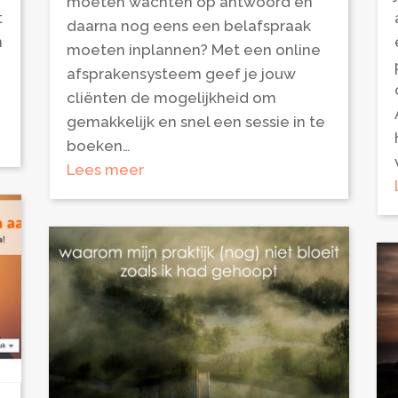
moeten wachten op antwoord en
t
daarna nog eens een belafspraak
n
moeten inplannen? Met een online
afsprakensysteem geef je jouw
cliënten de mogelijkheid om
gemakkelijk en snel een sessie in te
boeken…
Lees meer