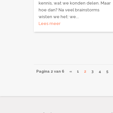
kennis, wat we konden delen. Maar
hoe dan? Na veel brainstorms
wisten we het: we...
Lees meer
Pagina 2 van 6
«
1
2
3
4
5