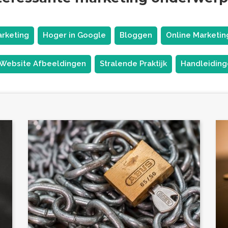
rketing
Hoger in Google
Bloggen
Online Marketin
Website Afbeeldingen
Stralende Praktijk
Handleidin