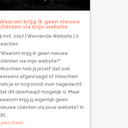
Waarom krijg ik geen nieuwe
cliënten via mijn website
3 mrt, 2017
|
Wervende Website
| 0
reacties
“Waarom krijg ik geen nieuwe
cliënten via mijn website?”
Misschien heb jij jezelf dat ook
weleens afgevraagd of misschien
heb je er nog nooit over nagedacht
dat dit überhaupt mogelijk is. Maar
waarom krijg jij eigenlijk geen
nieuwe cliënten via jouw website? In
dit...
Lees meer